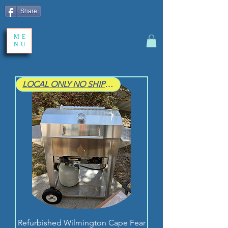
Share
ME
NU
LOCAL ONLY NO SHIPPING
Refurbished Wilmington Cape Fear