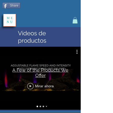
Share
ME
NU
Vídeos de
productos
A Few of the Products We
Offer
Mirar ahora