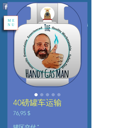
Share
ME
NU
40磅罐车运输
價
76,95 $
格
罐区交付
*