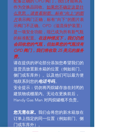
配备正确的 OPD 阀门，我们才能将其
作为交换品回收。
如果您不确定这是什
么意思
，请查看附图。标有“向上”的图
片
表示阀门正确，标有“向下”的图片表
示阀门不正确。OPD（溢流保护装置）
是一项安全功能，现已成为所有新气瓶
的标准配置。
在这种情况下，我们仍然
会回收您的气瓶，但如果您的气瓶没有
OPD 阀门，我们将收取 25 美元的服务
费。
请在提供的评论部分添加您希望我们的
送货员放置新水箱的位置（例如前门、
侧门或车库外）。以及他们可以最方便
地联系到您的
电话号码
。
安全提示：切勿将丙烷罐存放在封闭的
建筑物或棚屋内。无论在更换前后，
Handy Gas Man 对丙烷罐概不负责。
您无需在家。
我们会将您的新水箱放在
订单上指定的同一位置（例如前门、侧
门或车库外）。
新水箱可能需要24到48小时才能送达，