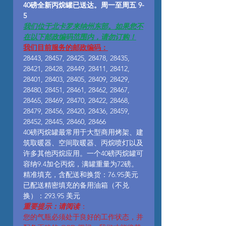
40磅全新丙烷罐已送达。周一至周五 9-
5
我们位于北卡罗来纳州东部。如果您不
在以下邮政编码范围内，请勿订购！
我们目前服务的邮政编码：
28443, 28457, 28425, 28478, 28435,
28421, 28428, 28449, 28411, 28412,
28401, 28403, 28405, 28409, 28429,
28480, 28451, 28461, 28462, 28467,
28465, 28469, 28470, 28422, 28468,
28479, 28456, 28420, 28436, 28459,
28452, 28445, 28460, 28466
40磅丙烷罐最常用于大型商用烤架、建
筑取暖器、空间取暖器、丙烷喷灯以及
许多其他丙烷应用。一个40磅丙烷罐可
容纳9.4加仑丙烷，满罐重量为72磅。
精准填充，含配送和换货：76.95美元
已配送精密填充的备用油箱（不兑
换）：293.95 美元
重要提示：请阅读
：
您的气瓶必须处于良好的工作状态，并