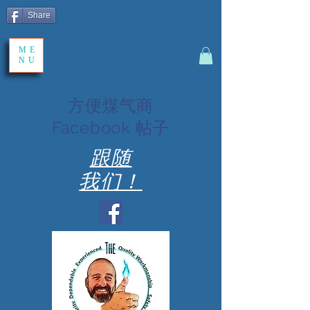
Share
ME
NU
方便煤气商
Facebook 帖子
跟随
我们！